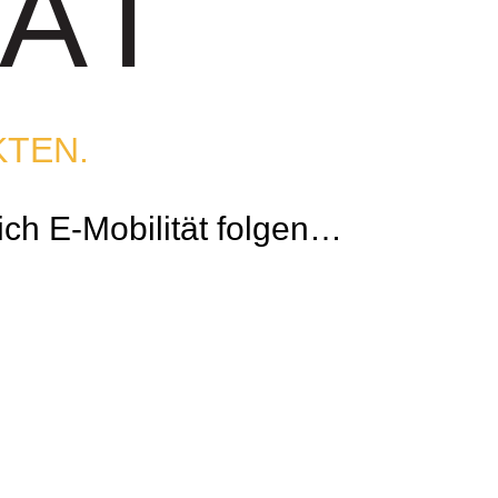
TÄT
KTEN.
ich E-Mobilität folgen…