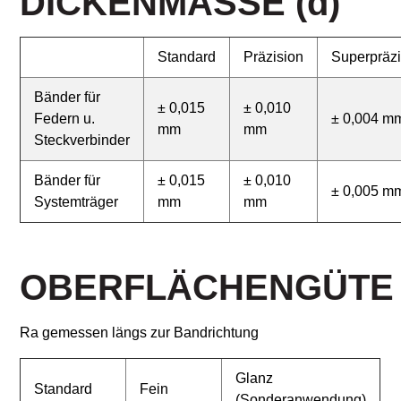
DICKENMASSE
(d)
Standard
Präzision
Superpräzi
Bänder für
± 0,015
± 0,010
Federn u.
± 0,004 m
mm
mm
Steckverbinder
Bänder für
± 0,015
± 0,010
± 0,005 m
Systemträger
mm
mm
OBERFLÄCHENGÜTE
Ra gemessen längs zur Bandrichtung
Glanz
Standard
Fein
(Sonderanwendung)